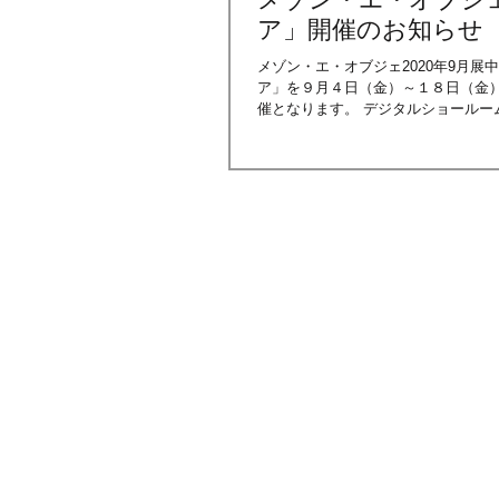
ア」開催のお知らせ
メゾン・エ・オブジェ2020年9月
ア」を９月４日（金）～１８日（金）開催いたします。 「デジタ
催となります。 デジタルショールー
ショールームを展開。 デジタルトーク
ューなど展開。 【デジタルショールーム】はこちらから。 Digital Showrooms | Inspiration | MOM
【デジタルトーク】はこちらから。 Digital
Webカンファレンスなどが行われます
Newなど、興味深い様々なカンファ
確認ください。時差の関係で深夜に
だけます。