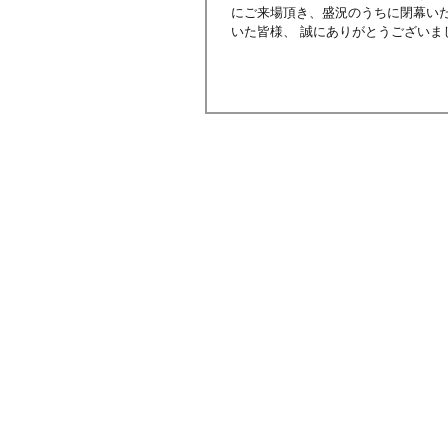
にご来場頂き、盛況のうちに閉幕い
いた皆様、 誠にありがとうございま
な発見、実り多い展示会となりましたら幸いです。 デザイナー・オブ・
ゴンザレスのインタビュー、 今回9
覧ください。 ​＜デザイナー・オブ・ザ・イヤー、ローラ・ゴンザレスのインタビュー＞ ＜Live
MAISON&OBJET Sept.2019＞ ＜What's New? Hall 2, 3, 4, 6＞ ＜Best of MAISON&OBJET Sept.2019
＞ 次回1月展は、2020年1月17日