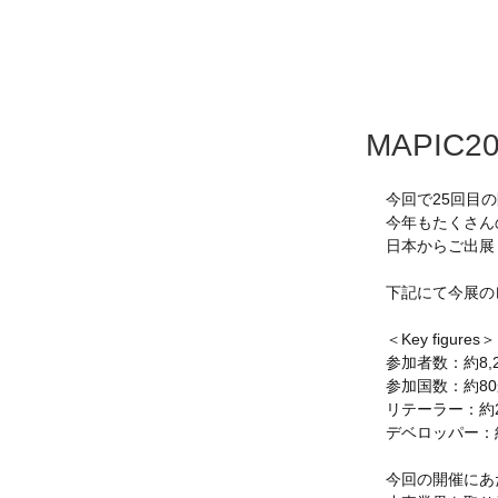
MAPIC2
今回で25回目の
今年もたくさん
日本からご出展
下記にて今展の
＜Key figures＞
参加者数：約8,2
参加国数：約8
リテーラー：約2,
デベロッパー：約
今回の開催にあ