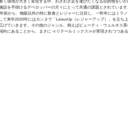
巻く環境が大きく変化する中、わざわざ足を運びたくなる目的地をいか
施設を手掛けるデベロッパーの方々にとって共通の課題とされています
数年前から、物販以外の特に飲食とレジャーに注目し、一昨年にはミラノで 
して来年2020年にはカンヌで「LeisurUp（レジャーアップ）」を立
広げていきます。その他のジャンル、例えばビューティ・ウェルネス系
傾向にあることから、まさに ≪リテールミックス≫が実現されつつあ