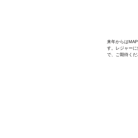
来年からはMAP
す。レジャーに
で、ご期待くだ