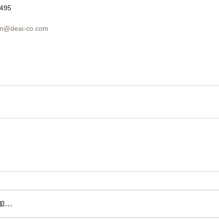
495 
on@deai-co.com
加…