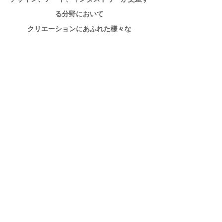
る分野において
クリエーションにあふれた様々な
”出会い”
を
提供することを目指してスタートしました
フランスを中心とした世界の国々のクリエー
ションを日本へ紹介
そして日本のクリエーションを各国のパート
ナー達を通じて
世界のマーケットに向けて発信していくこと
が
私たちのミッションです